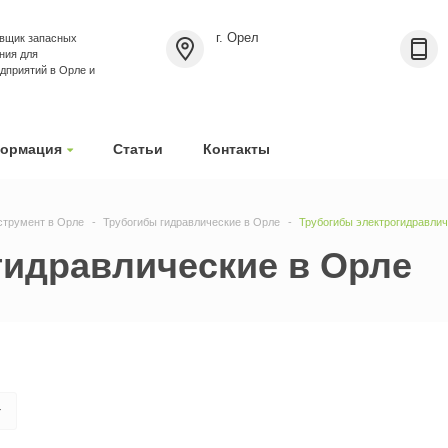
г. Орел
вщик запасных
ния для
приятий в Орле и
ормация
Статьи
Контакты
струмент в Орле
Трубогибы гидравлические в Орле
Трубогибы электрогидравлич
гидравлические в Орле