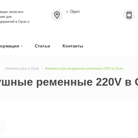
г. Орел
вщик запасных
ния для
приятий в Орле и
ормация
Статьи
Контакты
Компрессоры в Орле
Компрессоры воздушные ременные 220V в Орле
шные ременные 220V в 