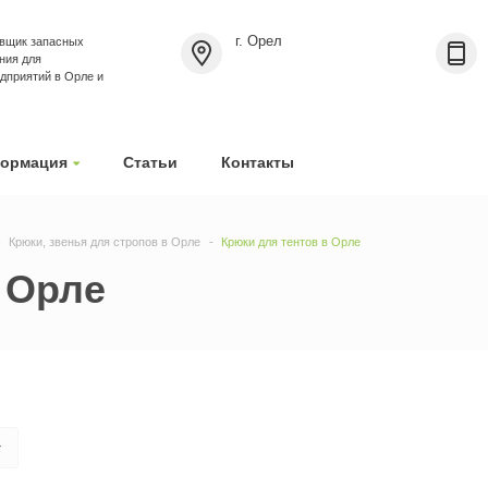
г. Орел
вщик запасных
ния для
приятий в Орле и
ормация
Статьи
Контакты
Крюки, звенья для стропов в Орле
Крюки для тентов в Орле
 Орле