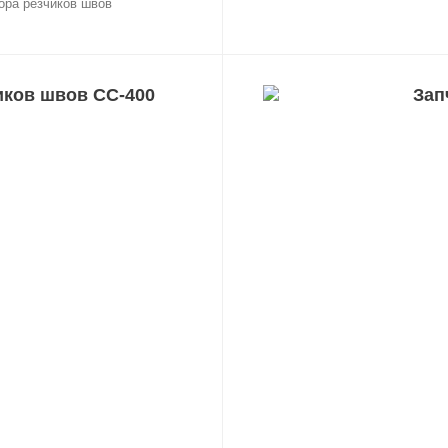
ора резчиков швов
иков швов CC-400
Зап