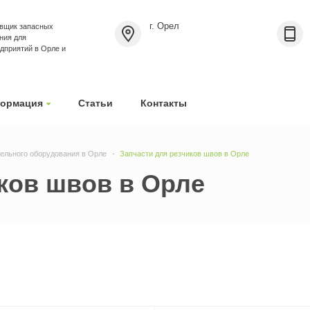
г. Орел
вщик запасных
ния для
приятий в Орле и
ормация
Статьи
Контакты
тельного оборудования в Орле
Запчасти для резчиков швов в Орле
ков швов в Орле