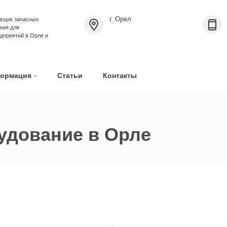
г. Орел
вщик запасных
ния для
приятий в Орле и
ормация
Статьи
Контакты
удование в Орле