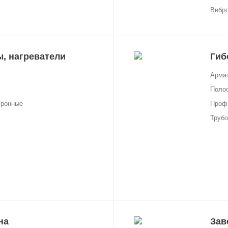
Вибр
, нагреватели
Гиб
Арма
Поло
хронные
Проф
Трубо
на
Зав