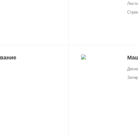
Лест
Стре
вание
Маш
Диски
Зати