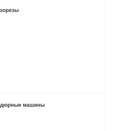
зорезы
рдюрные машины