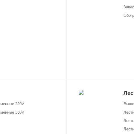
Заве
Обог
Лес
еменные 220V
Вышк
еменные 380V
Лест
Лест
Лестн