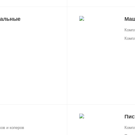
альные
Маш
Комп
Комп
Пис
ов и коперов
Комп