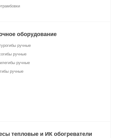
отрамбовки
очное оборудование
турогибы ручные
согибы ручные
илегибы ручные
гибы ручные
есы тепловые и ИК обогреватели