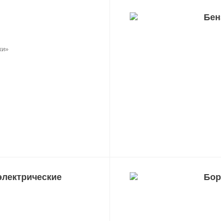
Бен
ки»
электрические
Бо