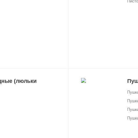
Писто
дные (люльки
Пуш
Пушки
Пушки
Пушки
Пушки