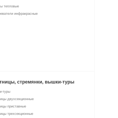
сы тепловые
реватели инфракрасные
тницы, стремянки, вышки-туры
и-туры
ницы двухсекционные
ницы приставные
ицы трехсекционные