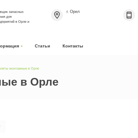
г. Орел
вщик запасных
ния для
приятий в Орле и
ормация
Статьи
Контакты
олеты монтажные в Орле
ые в Орле