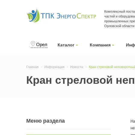
Комплексный поста
частей и оборудова
промышленных пред
Орловской области
Орел
Каталог
Компания
Инф
Главная
Информация
Новости
Кран стреловой неповоротны
Кран стреловой не
Меню раздела
На
не