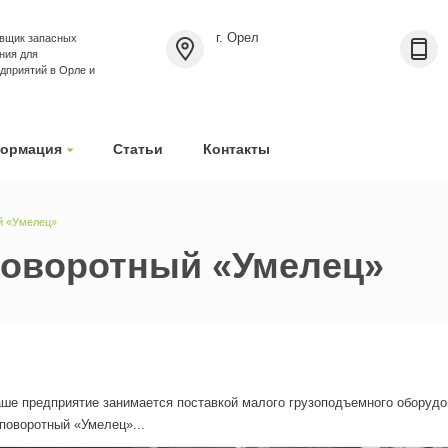
г. Орел
вщик запасных
ния для
приятий в Орле и
ормация
Статьи
Контакты
й «Умелец»
поворотный «Умелец»
ше предприятие занимается поставкой малого грузоподъемного оборудо
поворотный «Умелец»...