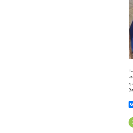
На
не
кр
Ва